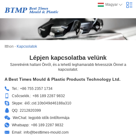
Magyar
Itthon
-
Kapcsolatok
Lépjen kapcsolatba velünk
Szeretnénk hallani Önről, és a lehető leghamarabb felvesszük Önnel a
kapcsolatot.
A Best Times Mould & Plastic Products Technology Ltd.
Tel.:
+86 755 2357 1734
Csőcselék.:
+86 189 2287 9832
Skype:
élő:.cid.10b049d46188a310
QQ:
2212820399
WeChat:
legjobb idők öntőformája
Whatsapp:
+86 189 2287 9832
Email:
info@besttimes-mould.com