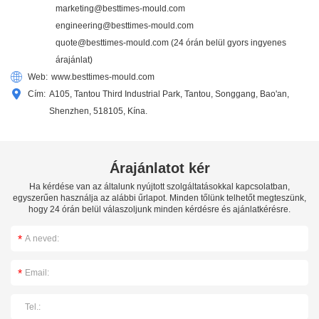
marketing@besttimes-mould.com
engineering@besttimes-mould.com
quote@besttimes-mould.com
(24 órán belül gyors ingyenes
árajánlat)
Web:
www.besttimes-mould.com
Cím:
A105, Tantou Third Industrial Park, Tantou, Songgang, Bao'an,
Shenzhen, 518105, Kína.
Árajánlatot kér
Ha kérdése van az általunk nyújtott szolgáltatásokkal kapcsolatban,
egyszerűen használja az alábbi űrlapot. Minden tőlünk telhetőt megteszünk,
hogy 24 órán belül válaszoljunk minden kérdésre és ajánlatkérésre.