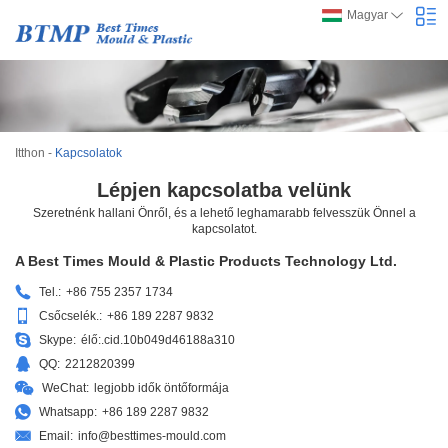
Magyar
Itthon
-
Kapcsolatok
Lépjen kapcsolatba velünk
Szeretnénk hallani Önről, és a lehető leghamarabb felvesszük Önnel a
kapcsolatot.
A Best Times Mould & Plastic Products Technology Ltd.
Tel.:
+86 755 2357 1734
Csőcselék.:
+86 189 2287 9832
Skype:
élő:.cid.10b049d46188a310
QQ:
2212820399
WeChat:
legjobb idők öntőformája
Whatsapp:
+86 189 2287 9832
Email:
info@besttimes-mould.com