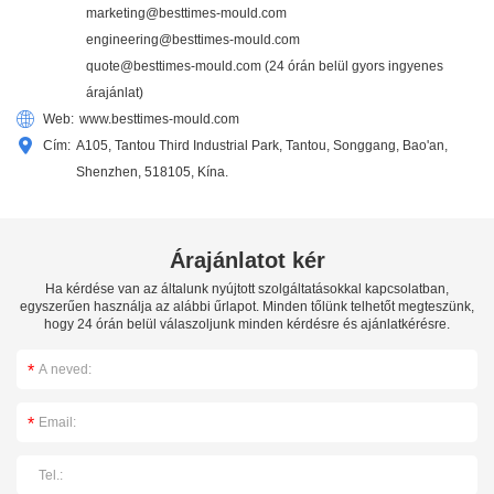
marketing@besttimes-mould.com
engineering@besttimes-mould.com
quote@besttimes-mould.com
(24 órán belül gyors ingyenes
árajánlat)
Web:
www.besttimes-mould.com
Cím:
A105, Tantou Third Industrial Park, Tantou, Songgang, Bao'an,
Shenzhen, 518105, Kína.
Árajánlatot kér
Ha kérdése van az általunk nyújtott szolgáltatásokkal kapcsolatban,
egyszerűen használja az alábbi űrlapot. Minden tőlünk telhetőt megteszünk,
hogy 24 órán belül válaszoljunk minden kérdésre és ajánlatkérésre.