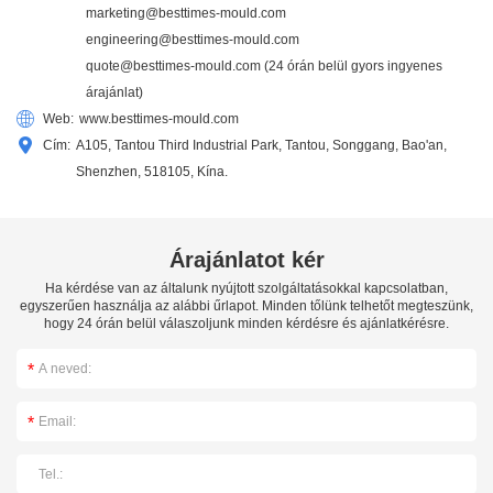
marketing@besttimes-mould.com
engineering@besttimes-mould.com
quote@besttimes-mould.com
(24 órán belül gyors ingyenes
árajánlat)
Web:
www.besttimes-mould.com
Cím:
A105, Tantou Third Industrial Park, Tantou, Songgang, Bao'an,
Shenzhen, 518105, Kína.
Árajánlatot kér
Ha kérdése van az általunk nyújtott szolgáltatásokkal kapcsolatban,
egyszerűen használja az alábbi űrlapot. Minden tőlünk telhetőt megteszünk,
hogy 24 órán belül válaszoljunk minden kérdésre és ajánlatkérésre.