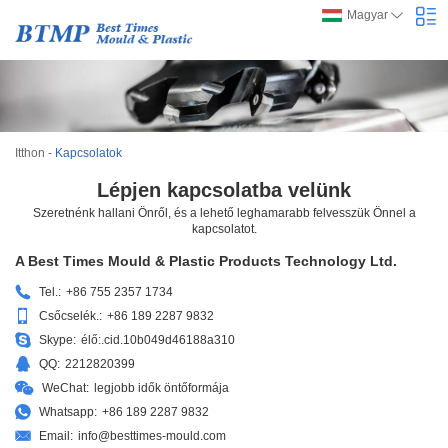
Magyar
Itthon
-
Kapcsolatok
Lépjen kapcsolatba velünk
Szeretnénk hallani Önről, és a lehető leghamarabb felvesszük Önnel a
kapcsolatot.
A Best Times Mould & Plastic Products Technology Ltd.
Tel.:
+86 755 2357 1734
Csőcselék.:
+86 189 2287 9832
Skype:
élő:.cid.10b049d46188a310
QQ:
2212820399
WeChat:
legjobb idők öntőformája
Whatsapp:
+86 189 2287 9832
Email:
info@besttimes-mould.com