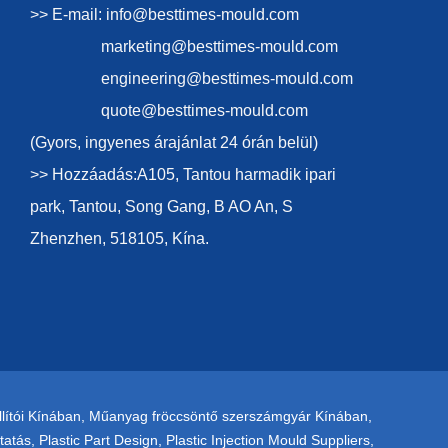
>> E-mail:
info@besttimes-mould.com
marketing@besttimes-mould.com
engineering@besttimes-mould.com
quote@besttimes-mould.com
(Gyors, ingyenes árajánlat 24 órán belül)
>> Hozzáadás:A105, Tantou harmadik ipari
park, Tantou, Song Gang, B AO An, S
Zhenzhen, 518105, Kína.
ítói Kínában
,
Műanyag fröccsöntő szerszámgyár Kínában
,
tatás
,
Plastic Part Design
,
Plastic Injection Mould Suppliers
,