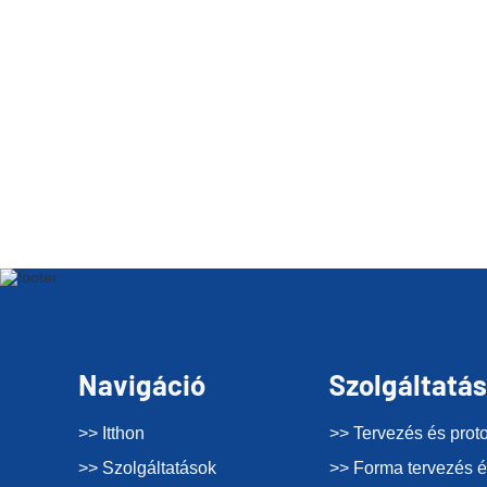
Navigáció
Szolgáltatá
>> Itthon
>> Tervezés és proto
>> Szolgáltatások
>> Forma tervezés é