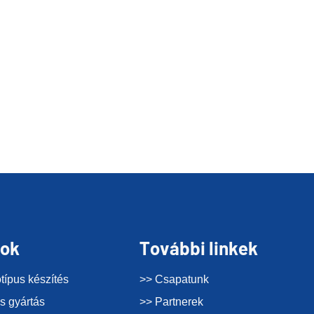
sok
További linkek
típus készítés
>> Csapatunk
s gyártás
>> Partnerek