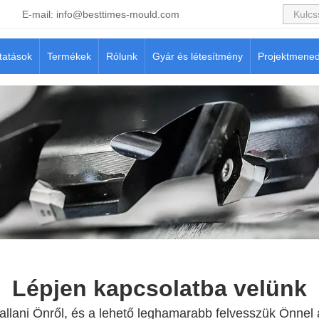
2
E-mail:
info@besttimes-mould.com
tatások
Termékek
Rólunk
Gyár és létesítmény
Projektmene
Lépjen kapcsolatba velünk
llani Önről, és a lehető leghamarabb felvesszük Önnel 