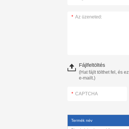
Fájlfeltöltés
(Hat fájlt tölthet fel, é
e-mailt.)
Termék név