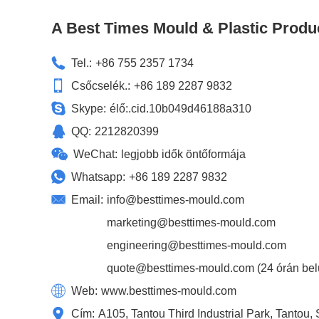
A Best Times Mould & Plastic Produ
Tel.:
+86 755 2357 1734
Csőcselék.:
+86 189 2287 9832
Skype:
élő:.cid.10b049d46188a310
QQ:
2212820399
WeChat:
legjobb idők öntőformája
Whatsapp:
+86 189 2287 9832
Email:
info@besttimes-mould.com
marketing@besttimes-mould.com
engineering@besttimes-mould.com
quote@besttimes-mould.com
(24 órán bel
Web:
www.besttimes-mould.com
Cím:
A105, Tantou Third Industrial Park, Tantou