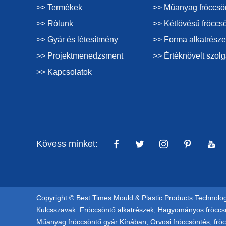
>> Termékek
>> Műanyag fröccsö
>> Rólunk
>> Kétlövésű fröccs
>> Gyár és létesítmény
>> Forma alkatrésze
>> Projektmenedzsment
>> Értéknövelt szolg
>> Kapcsolatok
Kövess minket:
Copyright © Best Times Mould & Plastic Products Technolog
Kulcsszavak:
Fröccsöntő alkatrészek
,
Hagyományos fröccs
Műanyag fröccsöntő gyár Kínában
,
Orvosi fröccsöntés
,
frö