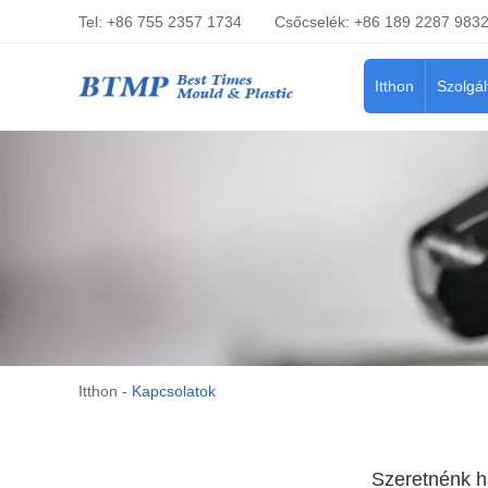
Tel: +86 755 2357 1734
Csőcselék: +86 189 2287 983
Itthon
Szolgál
Itthon
-
Kapcsolatok
Szeretnénk ha