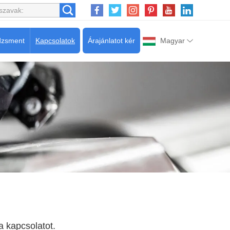
dzsment
Kapcsolatok
Árajánlatot kér
Magyar
a kapcsolatot.