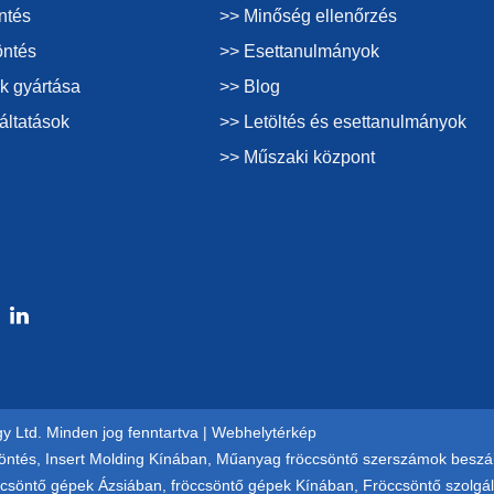
ntés
>> Minőség ellenőrzés
öntés
>> Esettanulmányok
k gyártása
>> Blog
áltatások
>> Letöltés és esettanulmányok
>> Műszaki központ
y Ltd. Minden jog fenntartva |
Webhelytérkép
öntés
,
Insert Molding Kínában
,
Műanyag fröccsöntő szerszámok beszáll
ccsöntő gépek Ázsiában
,
fröccsöntő gépek Kínában
,
Fröccsöntő szolgál