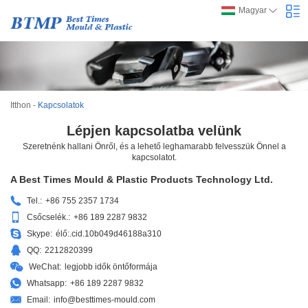
Magyar
Itthon
-
Kapcsolatok
Lépjen kapcsolatba velünk
Szeretnénk hallani Önről, és a lehető leghamarabb felvesszük Önnel a
kapcsolatot.
A Best Times Mould & Plastic Products Technology Ltd.
Tel.:
+86 755 2357 1734
Csőcselék.:
+86 189 2287 9832
Skype:
élő:.cid.10b049d46188a310
QQ:
2212820399
WeChat:
legjobb idők öntőformája
Whatsapp:
+86 189 2287 9832
Email:
info@besttimes-mould.com