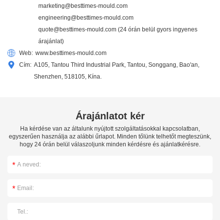
marketing@besttimes-mould.com
engineering@besttimes-mould.com
quote@besttimes-mould.com
(24 órán belül gyors ingyenes
árajánlat)
Web:
www.besttimes-mould.com
Cím:
A105, Tantou Third Industrial Park, Tantou, Songgang, Bao'an,
Shenzhen, 518105, Kína.
Árajánlatot kér
Ha kérdése van az általunk nyújtott szolgáltatásokkal kapcsolatban,
egyszerűen használja az alábbi űrlapot. Minden tőlünk telhetőt megteszünk,
hogy 24 órán belül válaszoljunk minden kérdésre és ajánlatkérésre.