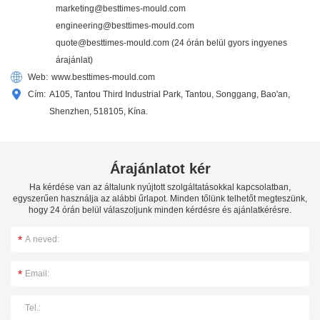
marketing@besttimes-mould.com
engineering@besttimes-mould.com
quote@besttimes-mould.com
(24 órán belül gyors ingyenes
árajánlat)
Web:
www.besttimes-mould.com
Cím:
A105, Tantou Third Industrial Park, Tantou, Songgang, Bao'an,
Shenzhen, 518105, Kína.
Árajánlatot kér
Ha kérdése van az általunk nyújtott szolgáltatásokkal kapcsolatban,
egyszerűen használja az alábbi űrlapot. Minden tőlünk telhetőt megteszünk,
hogy 24 órán belül válaszoljunk minden kérdésre és ajánlatkérésre.