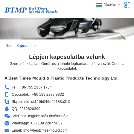
Magyar
Itthon
-
Kapcsolatok
Lépjen kapcsolatba velünk
Szeretnénk hallani Önről, és a lehető leghamarabb felvesszük Önnel a
kapcsolatot.
A Best Times Mould & Plastic Products Technology Ltd.
Tel.:
+86 755 2357 1734
Csőcselék.:
+86 189 2287 9832
Skype:
élő:.cid.10b049d46188a310
QQ:
2212820399
WeChat:
legjobb idők öntőformája
Whatsapp:
+86 189 2287 9832
Email:
info@besttimes-mould.com