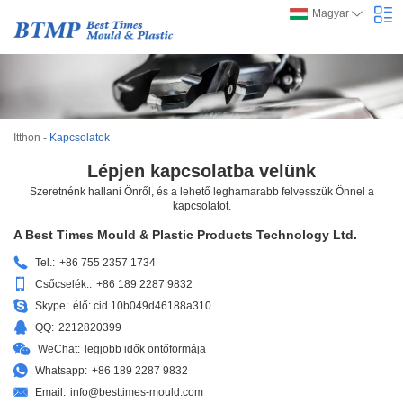
Magyar
Itthon
-
Kapcsolatok
Lépjen kapcsolatba velünk
Szeretnénk hallani Önről, és a lehető leghamarabb felvesszük Önnel a
kapcsolatot.
A Best Times Mould & Plastic Products Technology Ltd.
Tel.:
+86 755 2357 1734
Csőcselék.:
+86 189 2287 9832
Skype:
élő:.cid.10b049d46188a310
QQ:
2212820399
WeChat:
legjobb idők öntőformája
Whatsapp:
+86 189 2287 9832
Email:
info@besttimes-mould.com