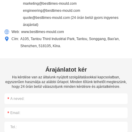
marketing@besttimes-mould.com
engineering@besttimes-mould.com
quote@besttimes-mould.com
(24 órán belül gyors ingyenes
árajánlat)
Web:
www.besttimes-mould.com
Cím:
A105, Tantou Third Industrial Park, Tantou, Songgang, Bao'an,
Shenzhen, 518105, Kína.
Árajánlatot kér
Ha kérdése van az általunk nyújtott szolgáltatásokkal kapcsolatban,
egyszerűen használja az alábbi űrlapot. Minden tőlünk telhetőt megteszünk,
hogy 24 órán belül válaszoljunk minden kérdésre és ajánlatkérésre.