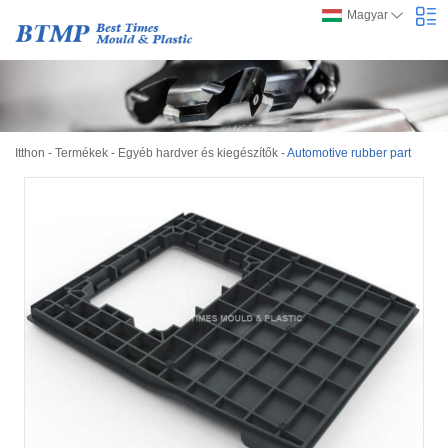
Magyar
Itthon
-
Termékek
-
Egyéb hardver és kiegészítők
-
Automotive rubber part