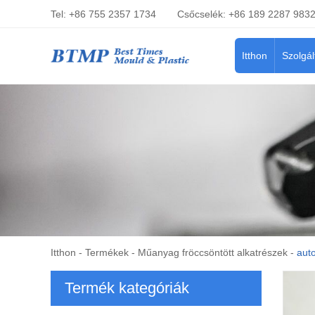
Tel: +86 755 2357 1734
Csőcselék: +86 189 2287 983
Itthon
Szolgál
Itthon
-
Termékek
-
Műanyag fröccsöntött alkatrészek
-
auto
Termék kategóriák