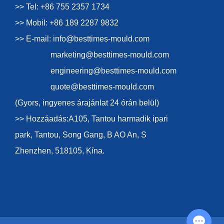
>> Tel: +86 755 2357 1734
>> Mobil: +86 189 2287 9832
>> E-mail:
info@besttimes-mould.com
marketing@besttimes-mould.com
engineering@besttimes-mould.com
quote@besttimes-mould.com
(Gyors, ingyenes árajánlat 24 órán belül)
>> Hozzáadás:A105, Tantou harmadik ipari
park, Tantou, Song Gang, B AO An, S
Zhenzhen, 518105, Kína.
Chat with Us