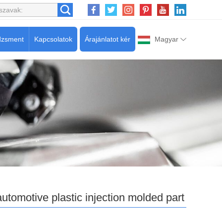
dzsment
Kapcsolatok
Árajánlatot kér
Magyar
automotive plastic injection molded part