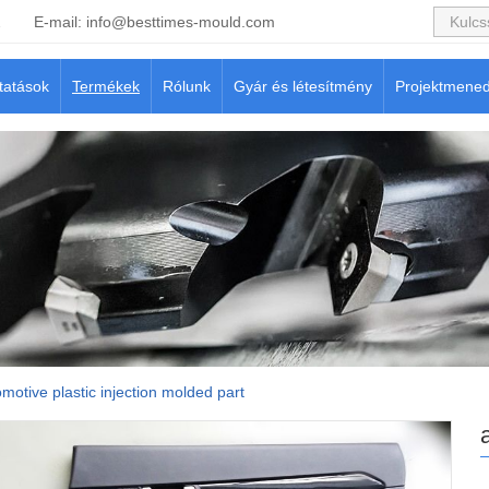
2
E-mail:
info@besttimes-mould.com
tatások
Termékek
Rólunk
Gyár és létesítmény
Projektmene
motive plastic injection molded part