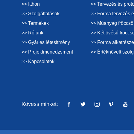
>> Itthon
>> Tervezés és proto
>> Szolgáltatások
>> Forma tervezés é
>> Termékek
>> Műanyag fröccsö
>> Rólunk
>> Kétlövésű fröccs
>> Gyár és létesítmény
>> Forma alkatrésze
>> Projektmenedzsment
>> Értéknövelt szolg
>> Kapcsolatok
Kövess minket: