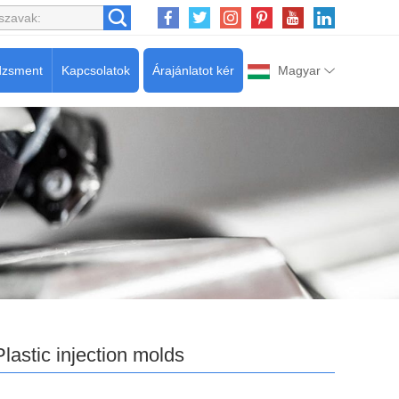
dzsment
Kapcsolatok
Árajánlatot kér
Magyar
Plastic injection molds