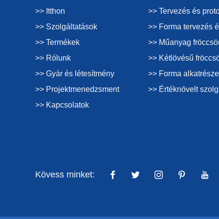
>> Itthon
>> Tervezés és proto
>> Szolgáltatások
>> Forma tervezés é
>> Termékek
>> Műanyag fröccsö
>> Rólunk
>> Kétlövésű fröccs
>> Gyár és létesítmény
>> Forma alkatrésze
>> Projektmenedzsment
>> Értéknövelt szolg
>> Kapcsolatok
Kövess minket: