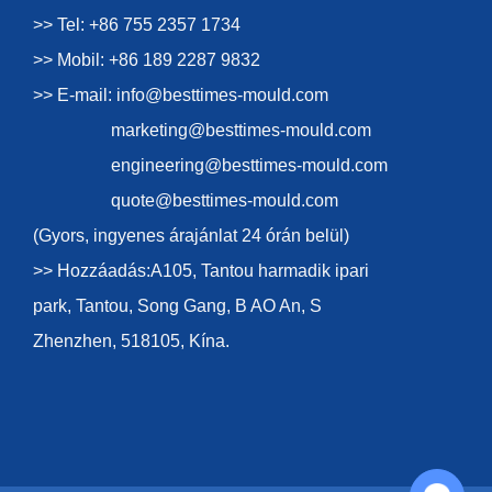
>> Tel: +86 755 2357 1734
>> Mobil: +86 189 2287 9832
>> E-mail:
info@besttimes-mould.com
marketing@besttimes-mould.com
engineering@besttimes-mould.com
quote@besttimes-mould.com
(Gyors, ingyenes árajánlat 24 órán belül)
>> Hozzáadás:A105, Tantou harmadik ipari
park, Tantou, Song Gang, B AO An, S
Zhenzhen, 518105, Kína.
Chat with Us