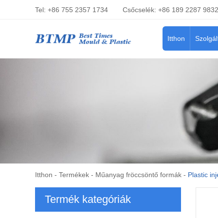
Tel: +86 755 2357 1734
Csőcselék: +86 189 2287 983
Itthon
Szolgál
Itthon
-
Termékek
-
Műanyag fröccsöntő formák
-
Plastic in
Termék kategóriák