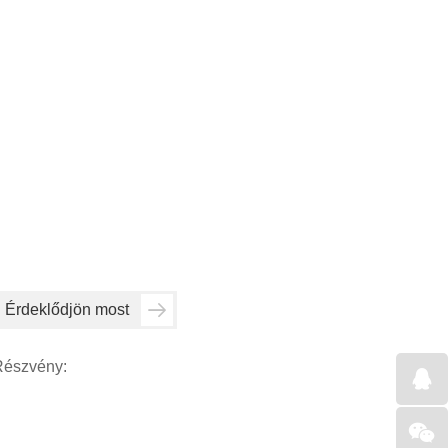
Érdeklődjön most
Részvény: