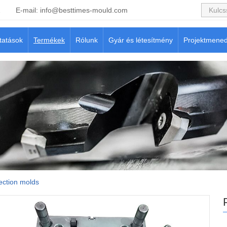
2
E-mail:
info@besttimes-mould.com
tatások
Termékek
Rólunk
Gyár és létesítmény
Projektmene
jection molds